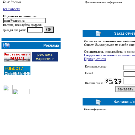
Банк России
Дополнительная информация
все новости
Подписка на новости:
Введите, пожалуйста, цифрами
трижды два равно
Заказ отч
Вы можете
заказать полный отч
Ответ Вы получите не в виде стра
Реклама
Ознакомьтесь, пожалуйста, с прим
Содержание отчетов и условия по
Пример отчета
Контактное лицо
E-mail
Введите число
Филиалы/ 
Нет информации.