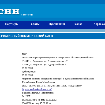
c 1997 года
Партнеры
Статьи
Публикации
Разное
Карта са
СЕРВАТИВНЫЙ КОММЕРЧЕСКИЙ БАНК
1087
Открытое акционерное общество "Консервативный Коммерческий Банк"
414040, г. Астрахань, ул. Адмиралтейская, 47
414040, г. Астрахань, ул. Адмиралтейская, 47
05.12.1990
Действующая
05.12.1990
лицензия на право совершения операций в рублях и иностранной валюте
Коцюбинская Елена Михайловна
(8512) 511801, (8512) 511807, (8512) 511808, (8512) 511809
http://www.kraskomb.narod.ru/
Вакурова Наталья Гаврииловна
041203711
1023001538340 на дату 09.08.2002
65000000 на дату 15.02.2010