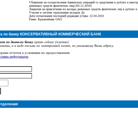
*Лицензия на осуществление банковских операций со средствами в рублях и иностр
денежных средств физических лиц) (03.12.2010)
Лицензия на привлечение во вклады денежных средств физических лиц в рублях и 
Участие в системе страхования вкладов Да
Дата согласования последней редакции устава: 22.04.2010
Ранее: Краскомбанк ОАО
ета по банку КОНСЕРВАТИВНЫЙ КОММЕРЧЕСКИЙ БАНК
ет по данному банку
прямо сейчас (платно).
нички, а в виде письма по электронной почте, по указанному Вами адресу.
ерами отчетов и условиями их предоставления:
ставки информации
отделения