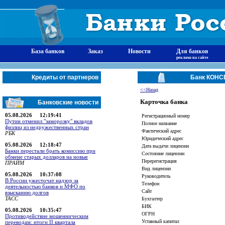
База банков
Заказ
Новости
Для банков
реклама на сайте
Кредиты от партнеров
Банк КОН
<<Назад
Карточка банка
Банковские новости
05.08.2026 12:19:41
Регистрационый номер
Путин отменил "заморозку" вкладов
Полное название
физлиц из недружественных стран
Фактический адрес
РБК
Юридический адрес
05.08.2026 12:18:47
Дата выдачи лицензии
Банки перестали брать комиссию при
Состояние лицензии
обмене старых долларов на новые
Перерегистрация
ПРАЙМ
Вид лицензии
05.08.2026 10:37:08
Руководитель
В России ужесточат надзор за
Телефон
деятельностью банков и МФО по
Сайт
взысканию долгов
ТАСС
Бухгалтер
БИК
05.08.2026 10:35:47
ОГРН
Противодействие мошенническим
Уставный капитал
переводам: итоги II квартала