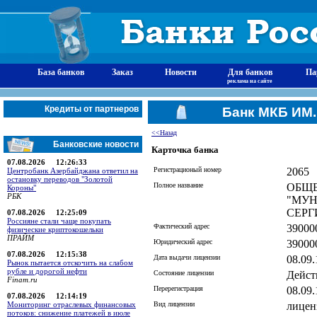
База банков
Заказ
Новости
Для банков
Па
реклама на сайте
Кредиты от партнеров
Банк МКБ ИМ
<<Назад
Банковские новости
Карточка банка
07.08.2026 12:26:33
Регистрационый номер
2065
Центробанк Азербайджана ответил на
остановку переводов "Золотой
Полное название
ОБЩЕ
Короны"
РБК
"МУН
СЕРГ
07.08.2026 12:25:09
Россияне стали чаще покупать
Фактический адрес
390000
физические криптокошельки
ПРАЙМ
Юридический адрес
390000
07.08.2026 12:15:38
Дата выдачи лицензии
08.09
Рынок пытается отскочить на слабом
рубле и дорогой нефти
Состояние лицензии
Дейст
Finam.ru
Перерегистрация
08.09
07.08.2026 12:14:19
Вид лицензии
лицен
Мониторинг отраслевых финансовых
потоков: снижение платежей в июле