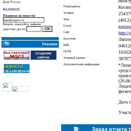
иност
Банк России
Руководитель
Косян
все новости
Телефон
25437
Подписка на новости:
Факс
(4912
Введите, пожалуйста, цифрами
E-mail
вопро
один плюс два это
Сайт
http:/
Бухгалтер
Ляпин
Реклама
БИК
04612
ОГРН
10262
Уставный капитал
38787
Дополнительная информация
*Лице
средс
привл
(20.06
Лицен
физич
Дата 
Участ
Заказ отчета