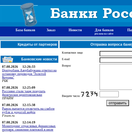
База банков
Заказ
Новости
Для банков
Па
реклама на сайте
Кредиты от партнеров
Отправка вопроса бан
Контактное лицо
Банковские новости
E-mail
Вопрос
07.08.2026 12:26:33
Центробанк Азербайджана ответил на
остановку переводов "Золотой
Короны"
РБК
07.08.2026 12:25:09
Россияне стали чаще покупать
физические криптокошельки
Введите число
ПРАЙМ
07.08.2026 12:15:38
Рынок пытается отскочить на слабом
рубле и дорогой нефти
Finam.ru
07.08.2026 12:14:19
Мониторинг отраслевых финансовых
потоков: снижение платежей в июле