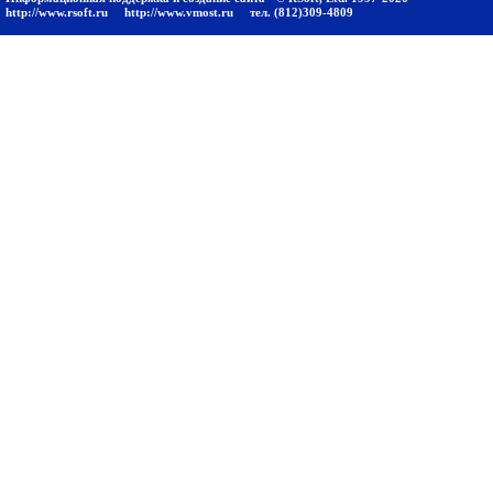
http://www.rsoft.ru
http://www.vmost.ru
тел. (812)309-4809