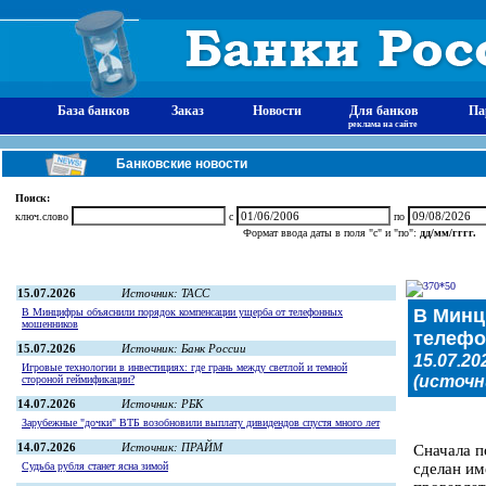
База банков
Заказ
Новости
Для банков
Па
реклама на сайте
Банковские новости
Поиск:
ключ.слово
с
по
Формат ввода даты в поля "с" и "по":
дд/мм/гггг.
15.07.2026
Источник: ТАСС
В Минцифры объяснили порядок компенсации ущерба от телефонных
мошенников
15.07.2026
Источник: Банк России
Игровые технологии в инвестициях: где грань между светлой и темной
стороной геймификации?
14.07.2026
Источник: РБК
Зарубежные "дочки" ВТБ возобновили выплату дивидендов спустя много лет
14.07.2026
Источник: ПРАЙМ
Судьба рубля станет ясна зимой