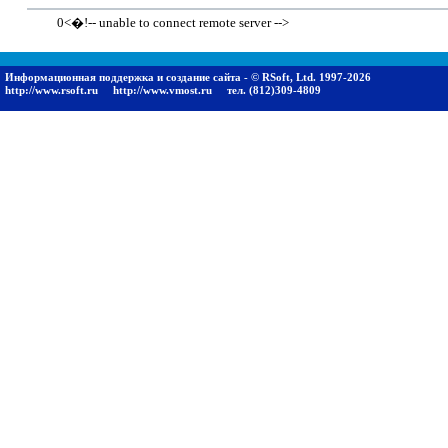
0<�!-- unable to connect remote server -->
Информационная поддержка и создание сайта - © RSoft, Ltd. 1997-2026
http://www.rsoft.ru
http://www.vmost.ru
тел. (812)309-4809