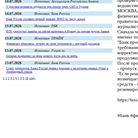
14.07.2026
Источник: Ассоциация Российских банков
У россиян возникли трудности при оплате через СБП в Турции
14.07.2026
Источник: Банк России
Банк России составил первый ренкинг МФО по числу жалоб
13.07.2026
Источник: РБК
ВТБ ужесточил лимиты на снятие наличных в Крыму по картам других банков
13.07.2026
Источник: ПРАЙМ
Финансист объяснила, почему не стоит торопиться с покупкой долларов
13.07.2026
Источник: Finam.ru
Биткоин подешевел на фоне резкого роста цен на нефть
13.07.2026
Источник: Банк России
Совет директоров Банка России принял решение о включении ценных бумаг в
Ломбардный список
1
2
3
4
5
6
7
8
9
10
след.